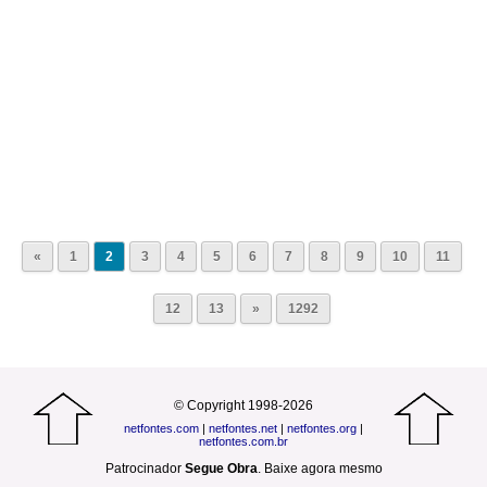
«
1
2
3
4
5
6
7
8
9
10
11
12
13
»
1292
© Copyright 1998-2026
netfontes.com
|
netfontes.net
|
netfontes.org
|
netfontes.com.br
Patrocinador
Segue Obra
.
Baixe agora mesmo