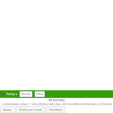
Porky's
Acentos
Cifrão
59
1 downloads ontem, 7 nos últimos sete dias, 46 nos últimos trinta dias | (2 fontes)
Baixar
Enviar por e-mail
Visualizar