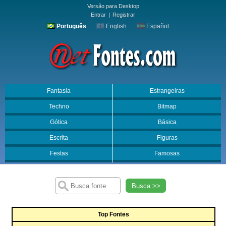
Versão para Desktop
Entrar
|
Registrar
Português
English
Español
Fantasia
Estrangeiras
Techno
Bitmap
Gótica
Básica
Escrita
Figuras
Festas
Famosas
Busca >>
Top Fontes