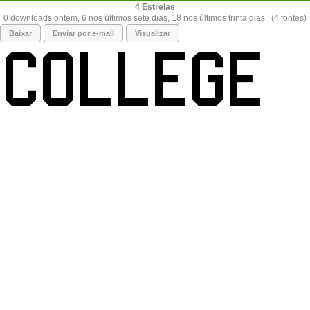
4
0 downloads ontem, 6 nos últimos sete dias, 18 nos últimos trinta dias | (4 fontes)
Baixar
Enviar por e-mail
Visualizar