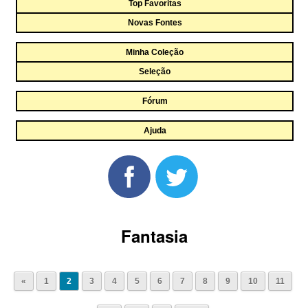
Top Favoritas
Novas Fontes
Minha Coleção
Seleção
Fórum
Ajuda
Fantasia
«
1
2
3
4
5
6
7
8
9
10
11