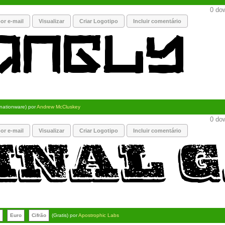
0 dow
or e-mail
Visualizar
Criar Logotipo
Incluir comentário
nationware) por
Andrew McCluskey
0 dow
or e-mail
Visualizar
Criar Logotipo
Incluir comentário
Euro
Cifrão
(Gratis) por
Apostrophic Labs