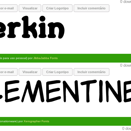
0 down
or e-mail
Visualizar
Criar Logotipo
Incluir comentário
tis para uso pessoal) por
JibbaJabba Fonts
0 down
or e-mail
Visualizar
Criar Logotipo
Incluir comentário
Donationware) por
Xerographer Fonts
0 dow