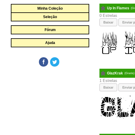
Up In Flames
Minha Coleção
(G
0
Seleção
Baixar
Enviar p
Fórum
Ajuda
GlazKrak
(Gratis
1
Baixar
Enviar p