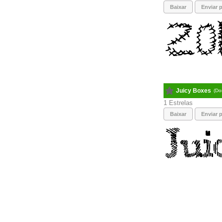
Baixar
Enviar p
Juicy Boxes
(Do
1
Baixar
Enviar p