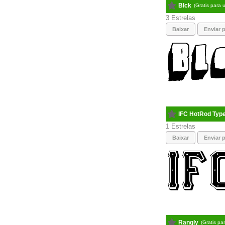
Blck
(Gratis para 
3
Baixar
Enviar p
IFC HotRod Typ
1
Baixar
Enviar p
Rangly
(Gratis pa