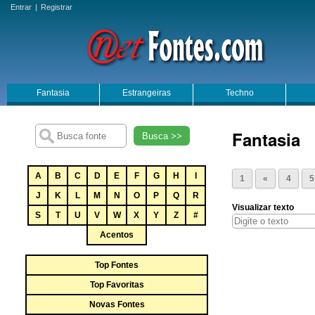
Entrar
|
Registrar
Fantasia
Estrangeiras
Techno
Fantasia
Busca >>
A
B
C
D
E
F
G
H
I
1
«
4
5
J
K
L
M
N
O
P
Q
R
Visualizar texto
S
T
U
V
W
X
Y
Z
#
Acentos
Top Fontes
Top Favoritas
Novas Fontes