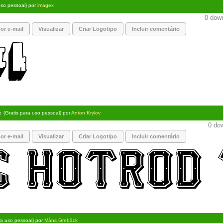
uso pessoal) por
imagex
0 down
or e-mail
Visualizar
Criar Logotipo
Incluir comentário
e
(Gratis para uso pessoal) por
Anton Krylov
0 dow
or e-mail
Visualizar
Criar Logotipo
Incluir comentário
ra uso pessoal) por
Måns Grebäck