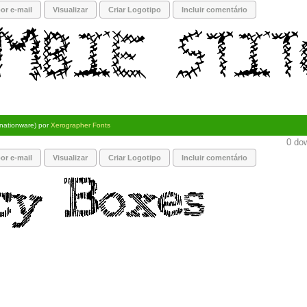
or e-mail
Visualizar
Criar Logotipo
Incluir comentário
nationware) por
Xerographer Fonts
0 dow
or e-mail
Visualizar
Criar Logotipo
Incluir comentário