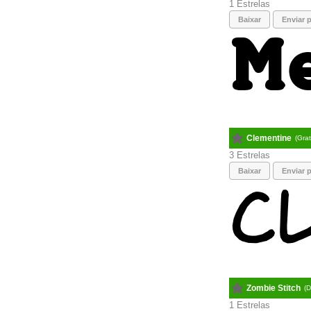
1
Baixar
Enviar p
Clementine
(Gra
3
Baixar
Enviar p
Zombie Stitch
(
1