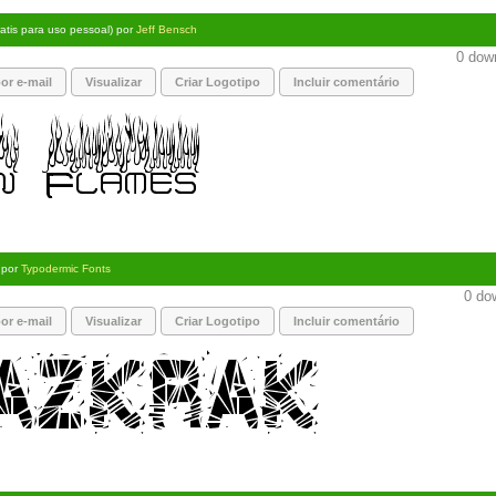
ratis para uso pessoal) por
Jeff Bensch
0 down
or e-mail
Visualizar
Criar Logotipo
Incluir comentário
) por
Typodermic Fonts
0 dow
or e-mail
Visualizar
Criar Logotipo
Incluir comentário