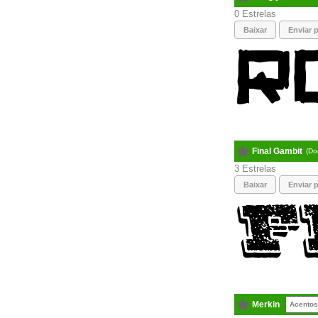
0
Baixar
Enviar p
Final Gambit
(Do
3
Baixar
Enviar p
Merkin
Acentos