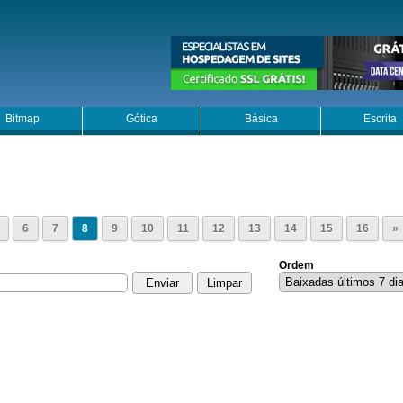
Bitmap
Gótica
Básica
Escrita
6
7
8
9
10
11
12
13
14
15
16
»
Ordem