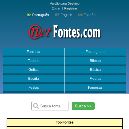
Versão para Desktop
Entrar
|
Registrar
Português
English
Español
Fantasia
Estrangeiras
Techno
Bitmap
Gótica
Básica
Escrita
Figuras
Festas
Famosas
Busca >>
Top Fontes