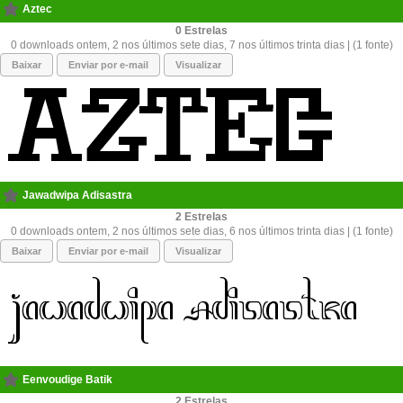
Aztec
0
0 downloads ontem, 2 nos últimos sete dias, 7 nos últimos trinta dias | (1 fonte)
Baixar
Enviar por e-mail
Visualizar
Jawadwipa Adisastra
2
0 downloads ontem, 2 nos últimos sete dias, 6 nos últimos trinta dias | (1 fonte)
Baixar
Enviar por e-mail
Visualizar
Eenvoudige Batik
2