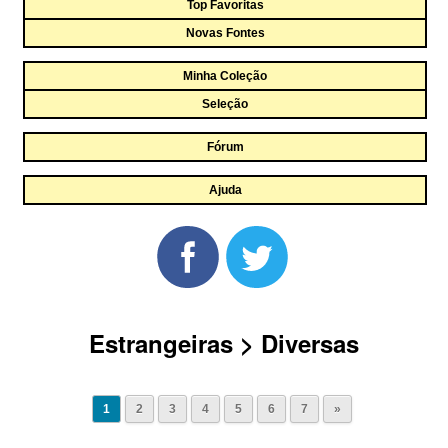
Top Favoritas
Novas Fontes
Minha Coleção
Seleção
Fórum
Ajuda
Estrangeiras > Diversas
1
2
3
4
5
6
7
»