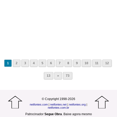
1
2
3
4
5
6
7
8
9
10
11
12
13
»
73
© Copyright 1998-2026
netfontes.com
|
netfontes.net
|
netfontes.org
|
netfontes.com.br
Patrocinador
Segue Obra
.
Baixe agora mesmo