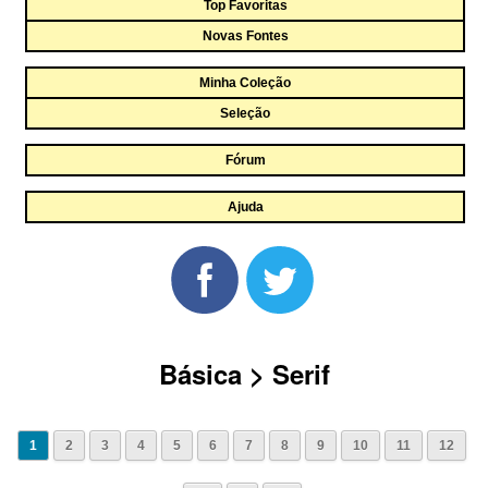
Top Favoritas
Novas Fontes
Minha Coleção
Seleção
Fórum
Ajuda
Básica > Serif
1
2
3
4
5
6
7
8
9
10
11
12