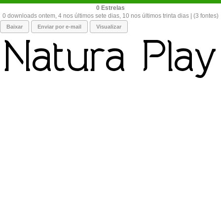
0
0 downloads ontem, 4 nos últimos sete dias, 10 nos últimos trinta dias | (3 fontes)
Baixar
Enviar por e-mail
Visualizar