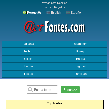
Versão para Desktop
Entrar
|
Registrar
Português
English
Español
Fantasia
Estrangeiras
Techno
Bitmap
Gótica
Básica
Escrita
Figuras
Festas
Famosas
Busca >>
Top Fontes