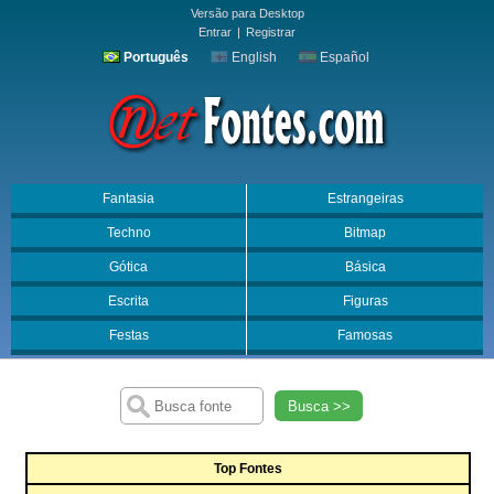
Versão para Desktop
Entrar
|
Registrar
Português
English
Español
Fantasia
Estrangeiras
Techno
Bitmap
Gótica
Básica
Escrita
Figuras
Festas
Famosas
Busca >>
Top Fontes