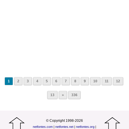
1
2
3
4
5
6
7
8
9
10
11
12
13
»
336
© Copyright 1998-2026
netfontes.com
|
netfontes.net
|
netfontes.org
|