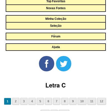
Top Favoritas
Novas Fontes
Minha Coleção
Seleção
Fórum
Ajuda
Letra C
1
2
3
4
5
6
7
8
9
10
11
12