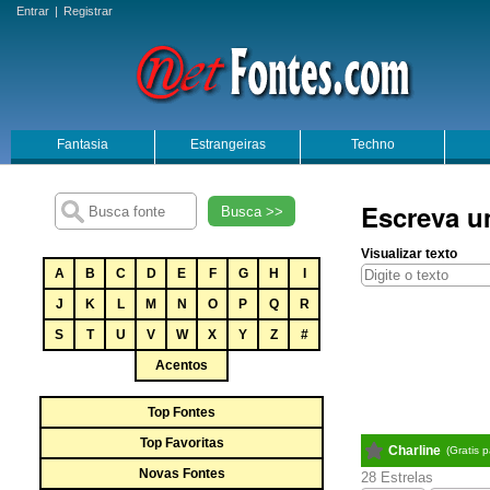
Entrar
|
Registrar
Fantasia
Estrangeiras
Techno
Escreva u
Busca >>
Visualizar texto
A
B
C
D
E
F
G
H
I
J
K
L
M
N
O
P
Q
R
S
T
U
V
W
X
Y
Z
#
Acentos
Top Fontes
Top Favoritas
Charline
(Gratis 
Novas Fontes
28