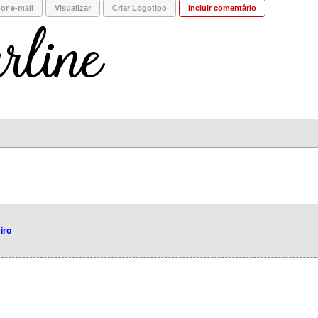
or e-mail
Visualizar
Criar Logotipo
Incluir comentário
iro