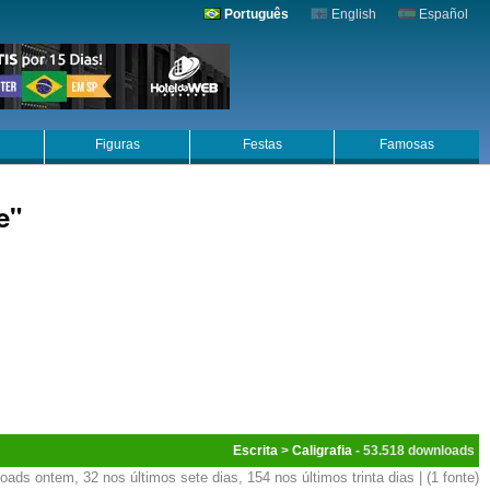
Português
English
Español
Figuras
Festas
Famosas
e"
Escrita
>
Caligrafia
- 53.518
oads ontem, 32 nos últimos sete dias, 154 nos últimos trinta dias | (1 fonte)