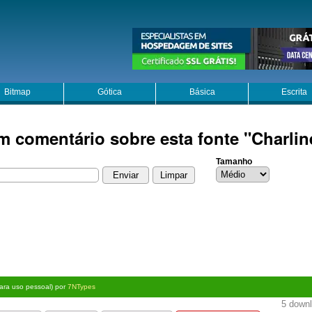
Bitmap
Gótica
Básica
Escrita
m comentário sobre esta fonte "Charlin
Tamanho
para uso pessoal) por
7NTypes
5 downl