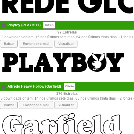
Playtoy (PLAYBOY)
Cifrão
97
3 downloads ontem, 15 nos últimos sete dias, 64 nos últimos trinta dias | (1 fonte)
Baixar
Enviar por e-mail
Visualizar
Alfredo Heavy Hollow (Garfield)
Cifrão
176
5 downloads ontem, 14 nos últimos sete dias, 63 nos últimos trinta dias | (2 fontes)
Baixar
Enviar por e-mail
Visualizar