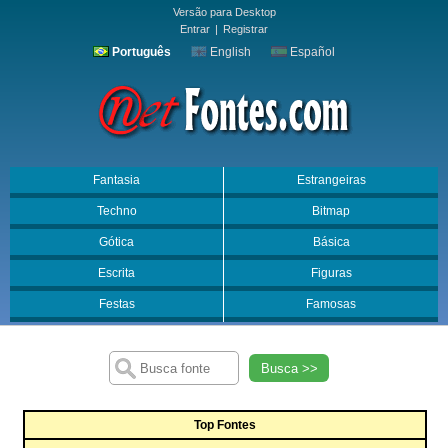
Versão para Desktop
Entrar
|
Registrar
Português
English
Español
Fantasia
Estrangeiras
Techno
Bitmap
Gótica
Básica
Escrita
Figuras
Festas
Famosas
Busca >>
Top Fontes