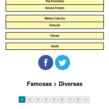
Top Favoritas
Novas Fontes
Minha Coleção
Seleção
Fórum
Ajuda
Famosas > Diversas
1
2
3
4
5
6
7
8
»