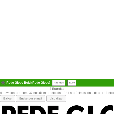
Rede Globo Bold (Rede Globo)
Acentos
Euro
8
6 downloads ontem, 37 nos últimos sete dias, 141 nos últimos trinta dias | (1 fonte)
Baixar
Enviar por e-mail
Visualizar