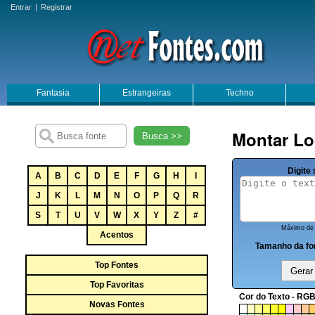
Entrar
|
Registrar
Fantasia
Estrangeiras
Techno
Montar Lo
Busca >>
Digite 
A
B
C
D
E
F
G
H
I
J
K
L
M
N
O
P
Q
R
S
T
U
V
W
X
Y
Z
#
Máximo de 
Acentos
Tamanho da fo
Top Fontes
Top Favoritas
Cor do Texto - RGB
Novas Fontes