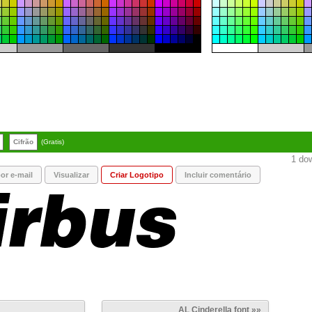
Cifrão
(Gratis)
1 dow
or e-mail
Visualizar
Criar Logotipo
Incluir comentário
AL Cinderella font »»