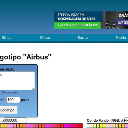
Bitmap
Gótica
Básica
Escrita
gotipo "Airbus"
seu texto:
150 caracteres
nte:
pixel
: #
Cor do Fundo - RGB: #