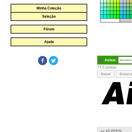
Minha Coleção
Seleção
Fórum
Ajuda
Airbus
Acentos
71
Baixar
Enviar p
«« AF PEPSI