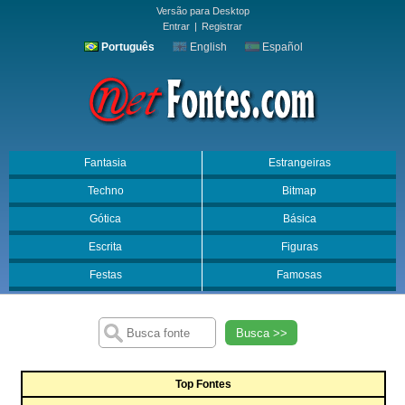
Versão para Desktop
Entrar
|
Registrar
Português
English
Español
Fantasia
Estrangeiras
Techno
Bitmap
Gótica
Básica
Escrita
Figuras
Festas
Famosas
Busca >>
Top Fontes