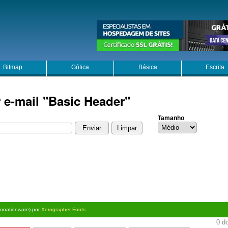
Bitmap
Gótica
Básica
Escrita
 e-mail "Basic Header"
Tamanho
Donationware) por
Xerographer Fonts
0 do