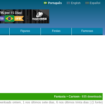
Português
English
Español
Figuras
Festas
Famosas
Fantasia
>
Cartoon
- 935
wnloads ontem, 1 nos últimos sete dias, 6 nos últimos trinta dias | (1 fonte)