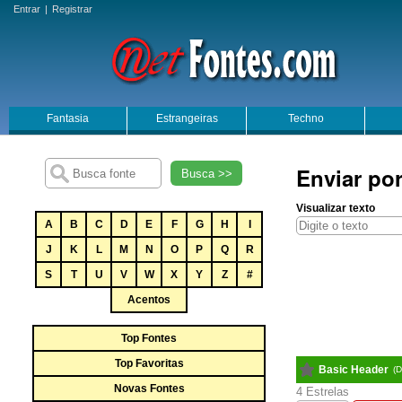
Entrar
|
Registrar
Fantasia
Estrangeiras
Techno
Enviar por
Busca >>
Visualizar texto
A
B
C
D
E
F
G
H
I
J
K
L
M
N
O
P
Q
R
S
T
U
V
W
X
Y
Z
#
Acentos
Top Fontes
Top Favoritas
Basic Header
(
Novas Fontes
4