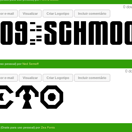
0 dow
or e-mail
Visualizar
Criar Logotipo
Incluir comentário
 uso pessoal) por
Ned Semoff
0 do
or e-mail
Visualizar
Criar Logotipo
Incluir comentário
(Gratis para uso pessoal) por
Zea Fonts