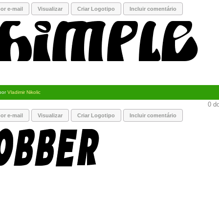
or e-mail
Visualizar
Criar Logotipo
Incluir comentário
 por
Vladimir Nikolic
0 do
or e-mail
Visualizar
Criar Logotipo
Incluir comentário