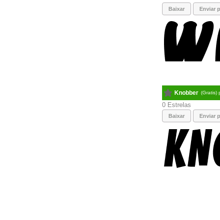
Baixar
Enviar p
Knobber
(Gratis)
0
Baixar
Enviar p