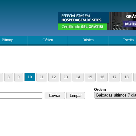
Bitmap
Gótica
Básica
Escrita
8
9
10
11
12
13
14
15
16
17
18
Ordem