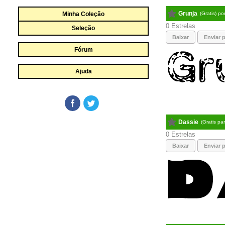
Grunja
Minha Coleção
(Gratis) po
0
Seleção
Baixar
Enviar p
Fórum
Ajuda
Dassie
(Gratis pa
0
Baixar
Enviar p