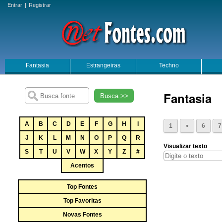
Entrar
|
Registrar
Fantasia
Estrangeiras
Techno
Fantasia
Busca >>
A
B
C
D
E
F
G
H
I
1
«
6
7
J
K
L
M
N
O
P
Q
R
Visualizar texto
S
T
U
V
W
X
Y
Z
#
Acentos
Top Fontes
Top Favoritas
Novas Fontes