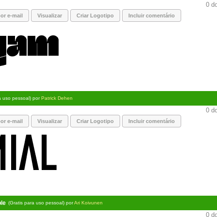
0 do
or e-mail
Visualizar
Criar Logotipo
Incluir comentário
a uso pessoal) por
Patrick Dehen
0 do
or e-mail
Visualizar
Criar Logotipo
Incluir comentário
le
(Gratis para uso pessoal) por
Ari Koivunen
0 do