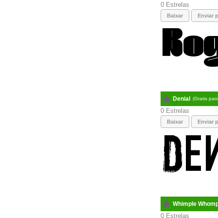
0
Baixar
Enviar p
Denial
(Gratis par
0
Baixar
Enviar p
Whimple Whomp
0