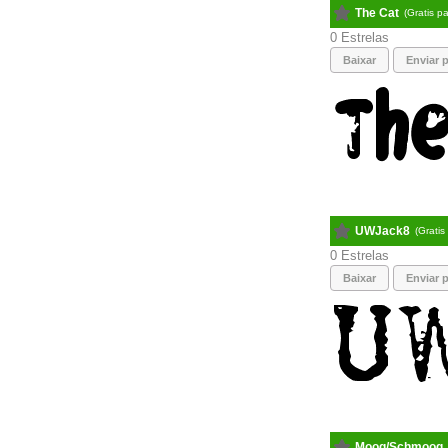
The Cat
(Gratis p
0
Baixar
Enviar p
UWJack8
(Grati
0
Baixar
Enviar p
Moog/Schmoog