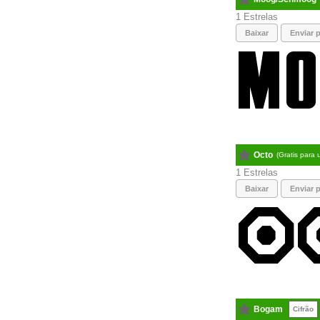
1
Baixar
Enviar p
Octo
(Gratis para
1
Baixar
Enviar p
Bogam
Cifrão