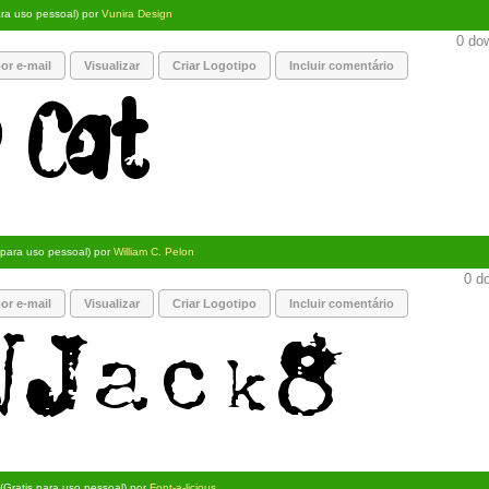
ara uso pessoal) por
Vunira Design
0 dow
or e-mail
Visualizar
Criar Logotipo
Incluir comentário
s para uso pessoal) por
William C. Pelon
0 do
or e-mail
Visualizar
Criar Logotipo
Incluir comentário
(Gratis para uso pessoal) por
Font-a-licious