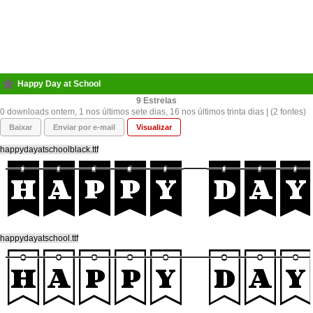
Happy Day at School
9
0 downloads ontem, 1 nos últimos sete dias, 16 nos últimos trinta dias | (2 fontes)
Baixar
Enviar por e-mail
Visualizar
happydayatschoolblack.ttf
happydayatschool.ttf