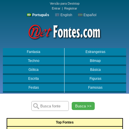
Versão para Desktop
Entrar
|
Registrar
Português
English
Español
Fantasia
Estrangeiras
Techno
Bitmap
Gótica
Básica
Escrita
Figuras
Festas
Famosas
Busca >>
Top Fontes