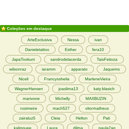
Coleções em destaque
ArteExclusiva
Nessa
ivan
Danieletattoo
Esther
fera10
JapaTookuni
sandrodelacerda
TaisFeitoza
wilsonraz
iaramm
apparato
Jaquems
Niceli
Francyssheila
MarleneVieira
WagnerHansen
joaslima13
katy.blasich
marivone
Michelly
MAXBUZIN
rosimeire
mach527
vitormatheus
zairaluz5
Cleia
Helton
Pati
kalinquee
Laura
dilma
paula2ag