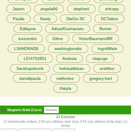
Jaison
angela66
stephani
artcopy
Paulla
Noely
DieGo-SC
DCTattoo
Edilayne
AdryelGuimaraes
Bonne
luvicentini
Gilms
VictorBaumannBR
LSANDRADE
washingtonsbs
IngridMelo
LEVI702801
Andreia
ritajorge
Sarahapstrunk
heloisatbleao
arieltton
danidipaula
netfontes
gregory.hart
Hatyla
Magneto Bold (Cars)
Acentos
21
12 downloads ontem, 139 nos últimos sete dias, 576 nos últimos trinta dias | (1
fonte)