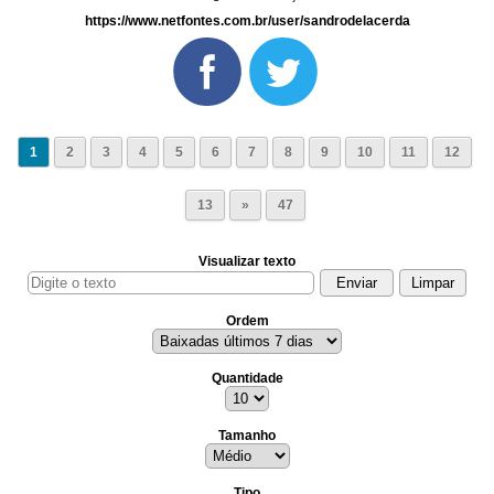
https://www.netfontes.com.br/user/sandrodelacerda
1
2
3
4
5
6
7
8
9
10
11
12
13
»
47
Visualizar texto
Ordem
Quantidade
Tamanho
Tipo