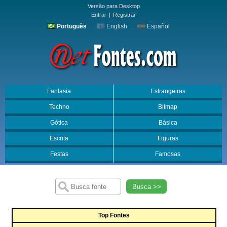
Versão para Desktop
Entrar
|
Registrar
Português
English
Español
Fantasia
Estrangeiras
Techno
Bitmap
Gótica
Básica
Escrita
Figuras
Festas
Famosas
Busca >>
Top Fontes