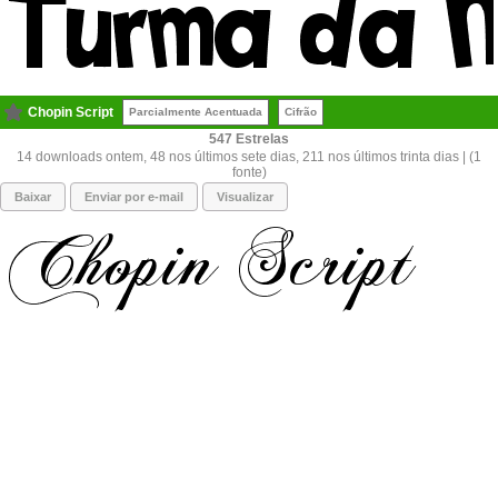
Chopin Script
Parcialmente Acentuada
Cifrão
547
14 downloads ontem, 48 nos últimos sete dias, 211 nos últimos trinta dias | (1
fonte)
Baixar
Enviar por e-mail
Visualizar