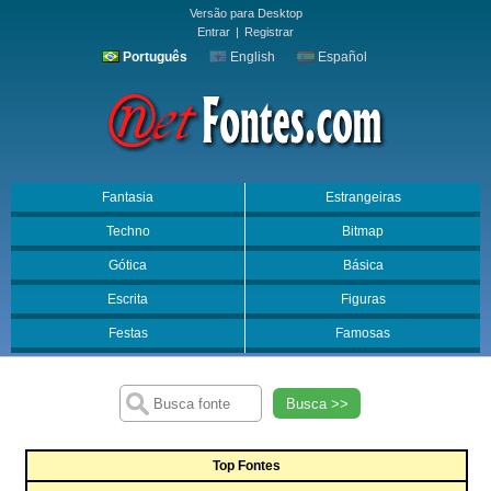
Versão para Desktop
Entrar
|
Registrar
Português
English
Español
Fantasia
Estrangeiras
Techno
Bitmap
Gótica
Básica
Escrita
Figuras
Festas
Famosas
Busca >>
Top Fontes