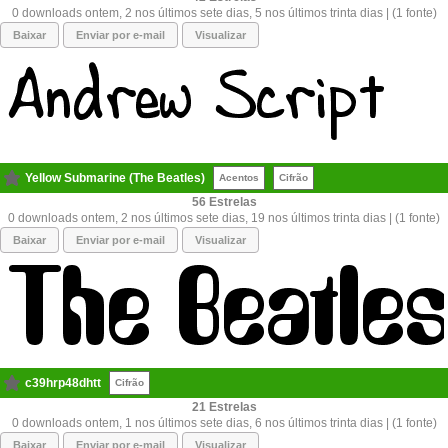
0 downloads ontem, 2 nos últimos sete dias, 5 nos últimos trinta dias | (1 fonte)
Baixar
Enviar por e-mail
Visualizar
Yellow Submarine (The Beatles)
Acentos
Cifrão
56
0 downloads ontem, 2 nos últimos sete dias, 19 nos últimos trinta dias | (1 fonte)
Baixar
Enviar por e-mail
Visualizar
c39hrp48dhtt
Cifrão
21
0 downloads ontem, 1 nos últimos sete dias, 6 nos últimos trinta dias | (1 fonte)
Baixar
Enviar por e-mail
Visualizar