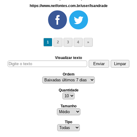
https://www.netfontes.com.br/user/lsandrade
1
2
3
4
»
Visualizar texto
Ordem
Quantidade
Tamanho
Tipo