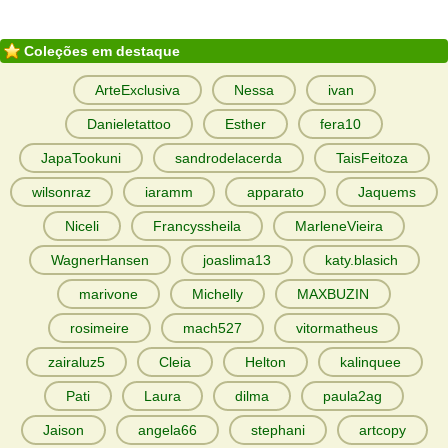
Coleções em destaque
ArteExclusiva
Nessa
ivan
Danieletattoo
Esther
fera10
JapaTookuni
sandrodelacerda
TaisFeitoza
wilsonraz
iaramm
apparato
Jaquems
Niceli
Francyssheila
MarleneVieira
WagnerHansen
joaslima13
katy.blasich
marivone
Michelly
MAXBUZIN
rosimeire
mach527
vitormatheus
zairaluz5
Cleia
Helton
kalinquee
Pati
Laura
dilma
paula2ag
Jaison
angela66
stephani
artcopy