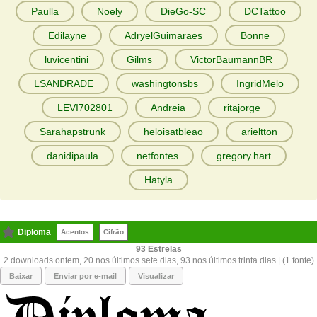
Paulla
Noely
DieGo-SC
DCTattoo
Edilayne
AdryelGuimaraes
Bonne
luvicentini
Gilms
VictorBaumannBR
LSANDRADE
washingtonsbs
IngridMelo
LEVI702801
Andreia
ritajorge
Sarahapstrunk
heloisatbleao
arieltton
danidipaula
netfontes
gregory.hart
Hatyla
Diploma
Acentos
Cifrão
93
2 downloads ontem, 20 nos últimos sete dias, 93 nos últimos trinta dias | (1 fonte)
Baixar
Enviar por e-mail
Visualizar