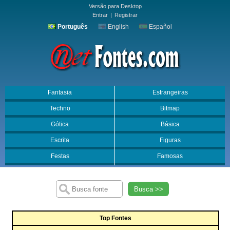
Versão para Desktop
Entrar
|
Registrar
Português
English
Español
Fantasia
Estrangeiras
Techno
Bitmap
Gótica
Básica
Escrita
Figuras
Festas
Famosas
Busca >>
Top Fontes