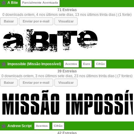
A Bite
Parcialmente Acentuada
71
0 downloads ontem, 4 nos últimos sete dias, 13 nos últimos trinta dias | (1 fonte)
Baixar
Enviar por e-mail
Visualizar
Impossible (Missão Impossível)
Acentos
Euro
Cifrão
39
0 downloads ontem, 3 nos últimos sete dias, 23 nos últimos trinta dias | (7 fontes)
Baixar
Enviar por e-mail
Visualizar
Andrew Script
Acentos
Cifrão
42