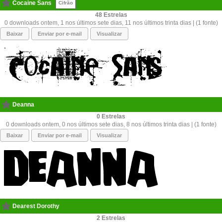
Cocaine Sans
Cifrão
48
0 downloads ontem, 1 nos últimos sete dias, 11 nos últimos trinta dias | (1 fonte)
Baixar
Enviar por e-mail
Visualizar
Deanna
0
0 downloads ontem, 0 nos últimos sete dias, 8 nos últimos trinta dias | (1 fonte)
Baixar
Enviar por e-mail
Visualizar
Dearest Dorothy
2