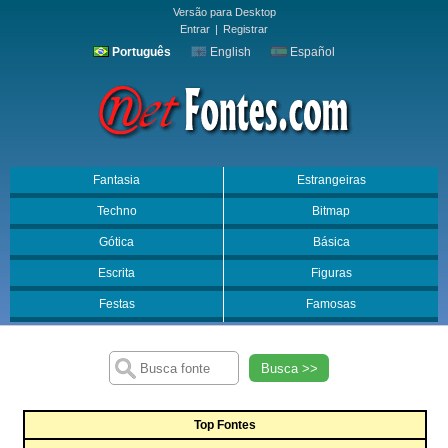
Versão para Desktop
Entrar
|
Registrar
Português
English
Español
Fantasia
Estrangeiras
Techno
Bitmap
Gótica
Básica
Escrita
Figuras
Festas
Famosas
Busca >>
Top Fontes