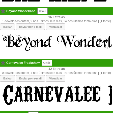
Beyond Wonderland
Cifrão
96
1 downloads ontem, 9 nos últimos sete dias, 14 nos últimos trinta dias | (1 fonte)
Baixar
Enviar por e-mail
Visualizar
Carnevalee Freakshow
Cifrão
42
0 downloads ontem, 4 nos últimos sete dias, 14 nos últimos trinta dias | (1 fonte)
Baixar
Enviar por e-mail
Visualizar