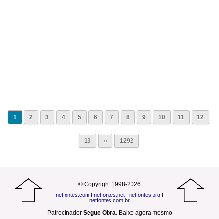
1
2
3
4
5
6
7
8
9
10
11
12
13
»
1292
© Copyright 1998-2026
netfontes.com
|
netfontes.net
|
netfontes.org
|
netfontes.com.br
Patrocinador
Segue Obra
.
Baixe agora mesmo