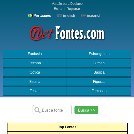
Versão para Desktop
Entrar
|
Registrar
Português
English
Español
Fantasia
Estrangeiras
Techno
Bitmap
Gótica
Básica
Escrita
Figuras
Festas
Famosas
Busca >>
Top Fontes