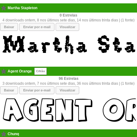
Martha Stapleton
0
4 downloads ontem, 8 nos últimos sete dias, 14 nos últimos trinta dias | (1 fonte)
Baixar
Enviar por e-mail
Visualizar
Agent Orange
Cifrão
96
3 downloads ontem, 7 nos últimos sete dias, 36 nos últimos trinta dias | (1 fonte)
Baixar
Enviar por e-mail
Visualizar
Chunq