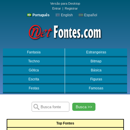
Versão para Desktop
Entrar
|
Registrar
Português
English
Español
Fantasia
Estrangeiras
Techno
Bitmap
Gótica
Básica
Escrita
Figuras
Festas
Famosas
Busca >>
Top Fontes