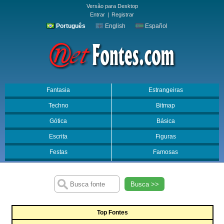
Versão para Desktop
Entrar
|
Registrar
Português
English
Español
Fantasia
Estrangeiras
Techno
Bitmap
Gótica
Básica
Escrita
Figuras
Festas
Famosas
Busca >>
Top Fontes