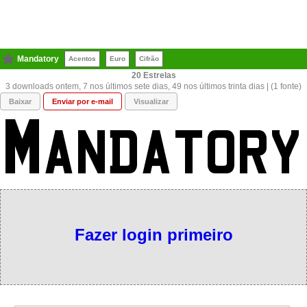
Mandatory
Acentos
Euro
Cifrão
20
3 downloads ontem, 7 nos últimos sete dias, 49 nos últimos trinta dias | (1 fonte)
Baixar
Enviar por e-mail
Visualizar
Fazer login primeiro