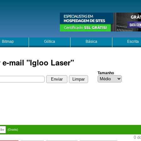
Bitmap
Gótica
Básica
Escrita
 e-mail "Igloo Laser"
Tamanho
rão
(Gratis)
0 do