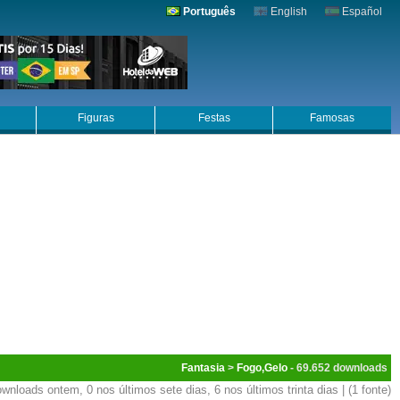
Português
English
Español
Figuras
Festas
Famosas
Fantasia
>
Fogo,Gelo
- 69.652
wnloads ontem, 0 nos últimos sete dias, 6 nos últimos trinta dias | (1 fonte)