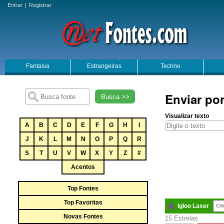
Entrar
|
Registrar
Fantasia
Estrangeiras
Techno
Enviar por
Busca >>
Visualizar texto
A
B
C
D
E
F
G
H
I
J
K
L
M
N
O
P
Q
R
S
T
U
V
W
X
Y
Z
#
Acentos
Top Fontes
Top Favoritas
Igloo Laser
Cif
Novas Fontes
15