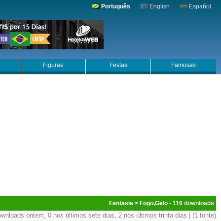
Português
English
Español
Figuras
Festas
Famosas
Fantasia
>
Fogo,Gelo
- 116
wnloads ontem, 0 nos últimos sete dias, 2 nos últimos trinta dias | (1 fonte)