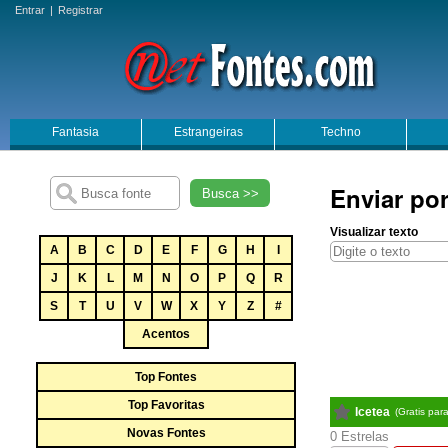
Entrar
|
Registrar
Fantasia
Estrangeiras
Techno
Enviar por
Busca >>
Visualizar texto
A
B
C
D
E
F
G
H
I
J
K
L
M
N
O
P
Q
R
S
T
U
V
W
X
Y
Z
#
Acentos
Top Fontes
Top Favoritas
Icetea
(Gratis par
Novas Fontes
0