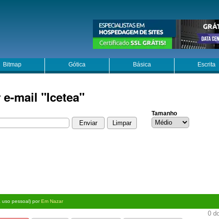
Bitmap
Gótica
Básica
Escrita
 e-mail "Icetea"
Tamanho
a uso pessoal) por
Em Nazar
0 do