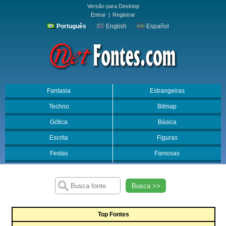
Versão para Desktop
Entrar
|
Registrar
Português
English
Español
Fantasia
Estrangeiras
Techno
Bitmap
Gótica
Básica
Escrita
Figuras
Festas
Famosas
Busca >>
Top Fontes