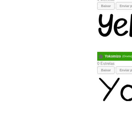
Baixar
Enviar p
Yokomizo
(Gratis
0
Baixar
Enviar p