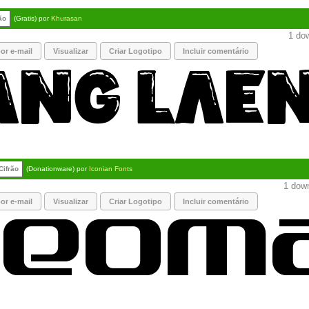
ão
(Gratis) por
Khurasan
1 dow
or e-mail
Visualizar
Criar Logotipo
Incluir comentário
Cifrão
(Donationware) por
Iconian Fonts
1 down
or e-mail
Visualizar
Criar Logotipo
Incluir comentário