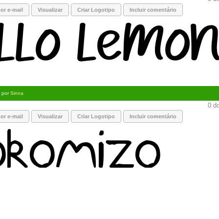
or e-mail
Visualizar
Criar Logotipo
Incluir comentário
) por
Sinna
0 do
or e-mail
Visualizar
Criar Logotipo
Incluir comentário