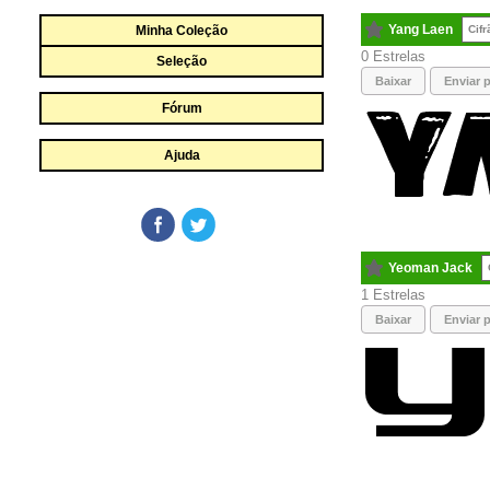
Yang Laen
Minha Coleção
Cifr
0
Seleção
Baixar
Enviar p
Fórum
Ajuda
Yeoman Jack
1
Baixar
Enviar p