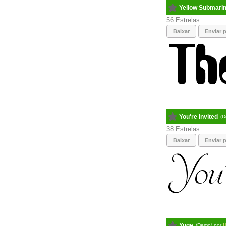
Yellow Submarin
56
Baixar
Enviar p
You're Invited
(D
38
Baixar
Enviar p
Yuge
(Demo) por