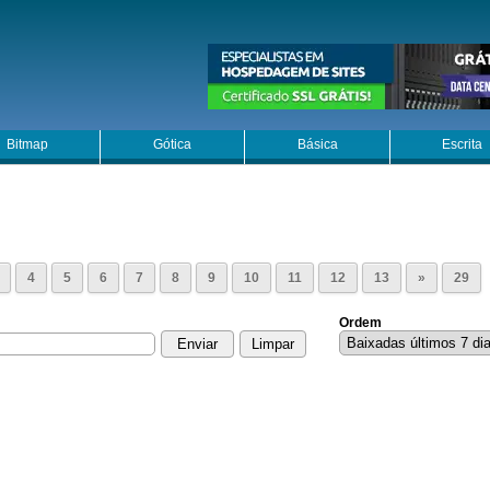
Bitmap
Gótica
Básica
Escrita
4
5
6
7
8
9
10
11
12
13
»
29
Ordem