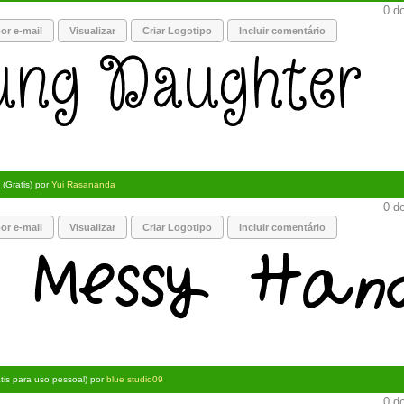
0 do
or e-mail
Visualizar
Criar Logotipo
Incluir comentário
(Gratis) por
Yui Rasananda
0 do
or e-mail
Visualizar
Criar Logotipo
Incluir comentário
tis para uso pessoal) por
blue studio09
0 do