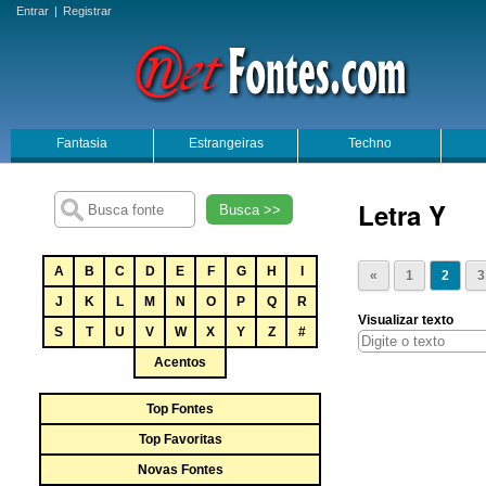
Entrar
|
Registrar
Fantasia
Estrangeiras
Techno
Letra Y
Busca >>
A
B
C
D
E
F
G
H
I
«
1
2
3
J
K
L
M
N
O
P
Q
R
Visualizar texto
S
T
U
V
W
X
Y
Z
#
Acentos
Top Fontes
Top Favoritas
Novas Fontes