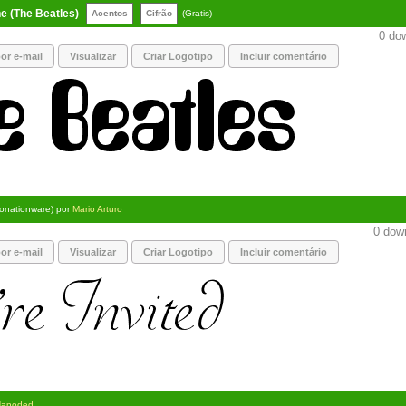
e (The Beatles)
Acentos
Cifrão
(Gratis)
0 dow
or e-mail
Visualizar
Criar Logotipo
Incluir comentário
onationware) por
Mario Arturo
0 down
or e-mail
Visualizar
Criar Logotipo
Incluir comentário
Hanoded