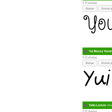
0
Baixar
Enviar p
Yui Messy Hand
0
Baixar
Enviar p
Yello Lemon
(Gra
0