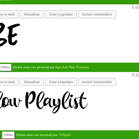
0 do
or e-mail
Visualizar
Criar Logotipo
Incluir comentário
Cifrão
(Gratis para uso pessoal) por
Agni Ardi Rein Prasetyo
0 do
or e-mail
Visualizar
Criar Logotipo
Incluir comentário
Cifrão
(Gratis para uso pessoal) por
7NTypes