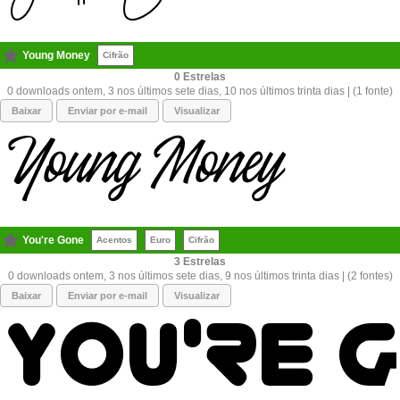
Young Money
Cifrão
0
0 downloads ontem, 3 nos últimos sete dias, 10 nos últimos trinta dias | (1 fonte)
Baixar
Enviar por e-mail
Visualizar
You're Gone
Acentos
Euro
Cifrão
3
0 downloads ontem, 3 nos últimos sete dias, 9 nos últimos trinta dias | (2 fontes)
Baixar
Enviar por e-mail
Visualizar