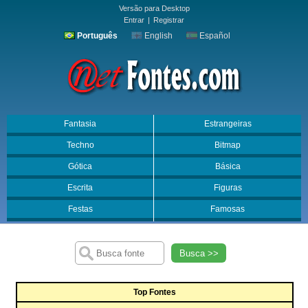
Versão para Desktop
Entrar
|
Registrar
Português
English
Español
Fantasia
Estrangeiras
Techno
Bitmap
Gótica
Básica
Escrita
Figuras
Festas
Famosas
Busca >>
Top Fontes