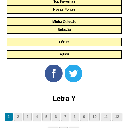
Top Favoritas
Novas Fontes
Minha Coleção
Seleção
Fórum
Ajuda
Letra Y
1
2
3
4
5
6
7
8
9
10
11
12