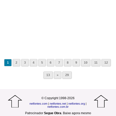
1
2
3
4
5
6
7
8
9
10
11
12
13
»
29
© Copyright 1998-2026
netfontes.com
|
netfontes.net
|
netfontes.org
|
netfontes.com.br
Patrocinador
Segue Obra
.
Baixe agora mesmo