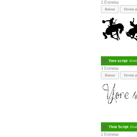
1
Baixar
Enviar p
Yore script
(Grat
3
Baixar
Enviar p
Ylvie Script
(Gra
1