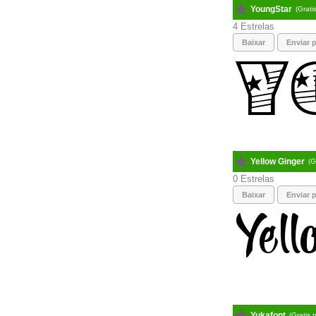
YoungStar
(Gratis
4
Baixar
Enviar p
Yellow Ginger
(G
0
Baixar
Enviar p
Yukafont
(Gratis 