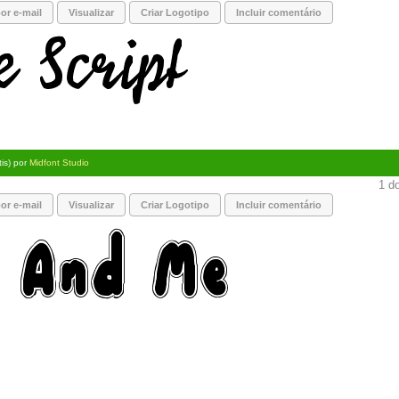
or e-mail
Visualizar
Criar Logotipo
Incluir comentário
tis) por
Midfont Studio
1 do
or e-mail
Visualizar
Criar Logotipo
Incluir comentário