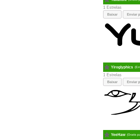
1
Baixar
Enviar p
Yiroglyphics
(Em
1
Baixar
Enviar p
YeeHaw
(Gratis 