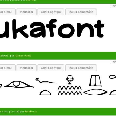
1 do
or e-mail
Visualizar
Criar Logotipo
Incluir comentário
ailware) por
Iconian Fonts
1 do
or e-mail
Visualizar
Criar Logotipo
Incluir comentário
para uso pessoal) por
FontFreak