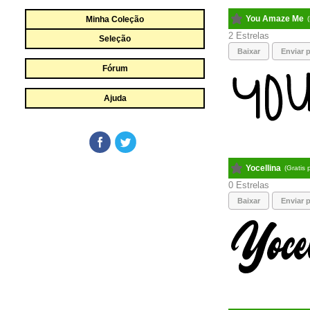
You Amaze Me
Minha Coleção
2
Seleção
Baixar
Enviar p
Fórum
Ajuda
Yocellina
(Gratis
0
Baixar
Enviar p