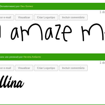
(Donationware) por
Des Gomez
1 do
or e-mail
Visualizar
Criar Logotipo
Incluir comentário
 para uso pessoal) por
Hendra Ardianto
1 do
or e-mail
Visualizar
Criar Logotipo
Incluir comentário