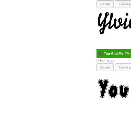
Baixar
Enviar p
You And Me
(Gra
0
Baixar
Enviar p