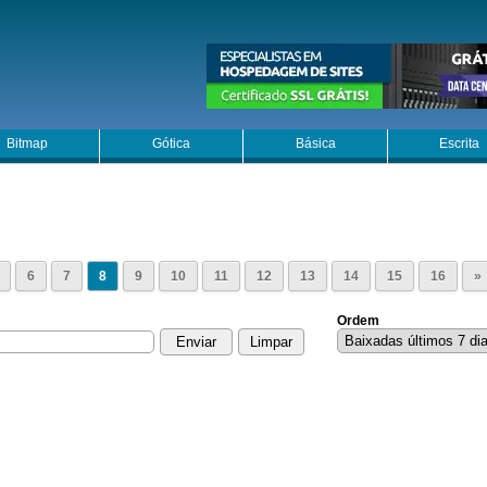
Bitmap
Gótica
Básica
Escrita
6
7
8
9
10
11
12
13
14
15
16
»
Ordem