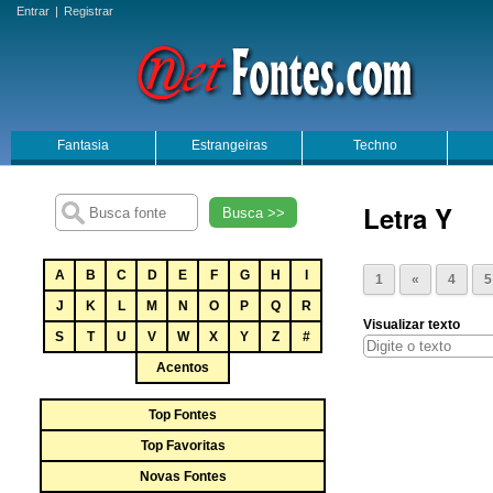
Entrar
|
Registrar
Fantasia
Estrangeiras
Techno
Letra Y
Busca >>
A
B
C
D
E
F
G
H
I
1
«
4
5
J
K
L
M
N
O
P
Q
R
Visualizar texto
S
T
U
V
W
X
Y
Z
#
Acentos
Top Fontes
Top Favoritas
Novas Fontes