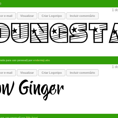
)
1 do
or e-mail
Visualizar
Criar Logotipo
Incluir comentário
ratis para uso pessoal) por
endemiqLabs
1 do
or e-mail
Visualizar
Criar Logotipo
Incluir comentário
para uso pessoal) por
Billy Argel