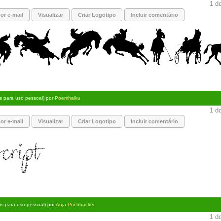
1 do
or e-mail
Visualizar
Criar Logotipo
Incluir comentário
is para uso pessoal) por
Poemhaiku
1 do
or e-mail
Visualizar
Criar Logotipo
Incluir comentário
tis para uso pessoal) por
Anja Pöchhacker
1 do