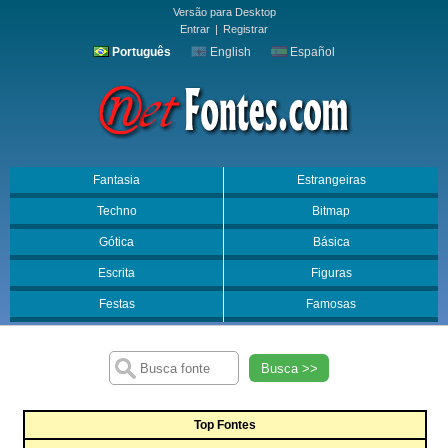
Versão para Desktop
Entrar
|
Registrar
Português
English
Español
Fantasia
Estrangeiras
Techno
Bitmap
Gótica
Básica
Escrita
Figuras
Festas
Famosas
Busca >>
Top Fontes