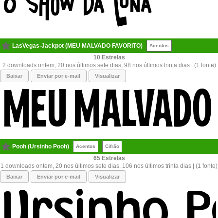
LasVegas-Jackpot (MEU MALVADO FAVORITO)
Acentos
10
2 downloads ontem, 20 nos últimos sete dias, 98 nos últimos trinta dias | (1 fonte)
Baixar
Enviar por e-mail
Visualizar
Pooh (Ursinho Pooh)
Acentos
Cifrão
65
1 downloads ontem, 20 nos últimos sete dias, 106 nos últimos trinta dias | (1 fonte)
Baixar
Enviar por e-mail
Visualizar