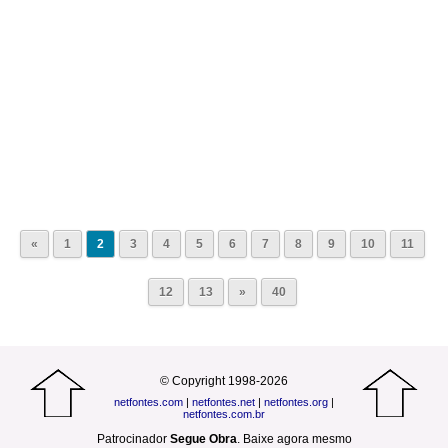
«
1
2
3
4
5
6
7
8
9
10
11
12
13
»
40
© Copyright 1998-2026
netfontes.com
|
netfontes.net
|
netfontes.org
|
netfontes.com.br
Patrocinador
Segue Obra
.
Baixe agora mesmo