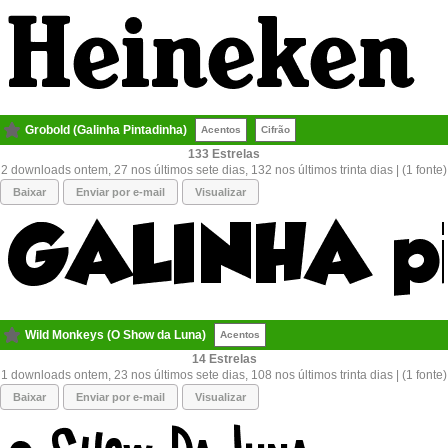
Grobold (Galinha Pintadinha)
Acentos
Cifrão
133
2 downloads ontem, 27 nos últimos sete dias, 132 nos últimos trinta dias | (1 fonte)
Baixar
Enviar por e-mail
Visualizar
Wild Monkeys (O Show da Luna)
Acentos
14
1 downloads ontem, 23 nos últimos sete dias, 108 nos últimos trinta dias | (1 fonte)
Baixar
Enviar por e-mail
Visualizar