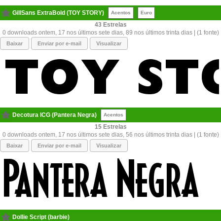
GillSans ExtraBold (TOY STORY)
Acentos
Euro
43
0 downloads ontem, 17 nos últimos sete dias, 89 nos últimos trinta dias | (1 fonte)
Baixar
Enviar por e-mail
Visualizar
Decotura ICG (Pantera Negra)
Acentos
15
0 downloads ontem, 17 nos últimos sete dias, 56 nos últimos trinta dias | (1 fonte)
Baixar
Enviar por e-mail
Visualizar
Dollie Script (barbie)