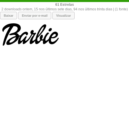
61
2 downloads ontem, 15 nos últimos sete dias, 94 nos últimos trinta dias | (1 fonte)
Baixar
Enviar por e-mail
Visualizar