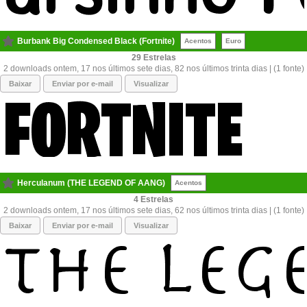
Burbank Big Condensed Black (Fortnite)
Acentos
Euro
29
2 downloads ontem, 17 nos últimos sete dias, 82 nos últimos trinta dias | (1 fonte)
Baixar
Enviar por e-mail
Visualizar
Herculanum (THE LEGEND OF AANG)
Acentos
4
2 downloads ontem, 17 nos últimos sete dias, 62 nos últimos trinta dias | (1 fonte)
Baixar
Enviar por e-mail
Visualizar