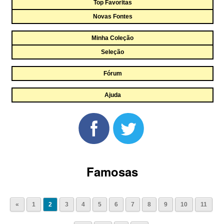
Top Favoritas
Novas Fontes
Minha Coleção
Seleção
Fórum
Ajuda
Famosas
«
1
2
3
4
5
6
7
8
9
10
11