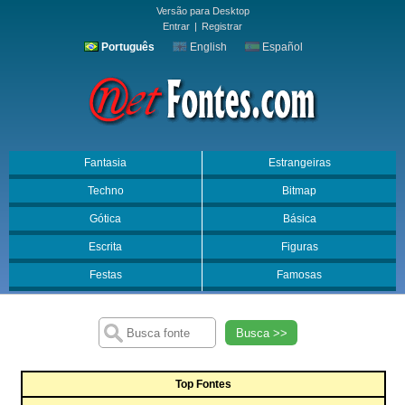
Versão para Desktop
Entrar
|
Registrar
Português
English
Español
Fantasia
Estrangeiras
Techno
Bitmap
Gótica
Básica
Escrita
Figuras
Festas
Famosas
Busca >>
Top Fontes