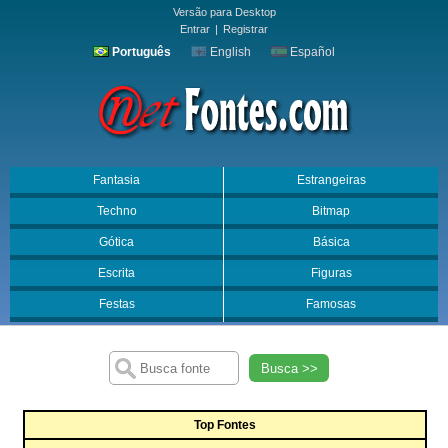
Versão para Desktop
Entrar
|
Registrar
Português
English
Español
Fantasia
Estrangeiras
Techno
Bitmap
Gótica
Básica
Escrita
Figuras
Festas
Famosas
Busca >>
Top Fontes