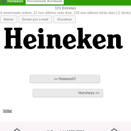
Heineken
Parcialmente Acentuada
171
6 downloads ontem, 22 nos últimos sete dias, 100 nos últimos trinta dias | (1 fonte)
Baixar
Enviar por e-mail
Visualizar
«« HabanoST
Hursheys »»
Voltar