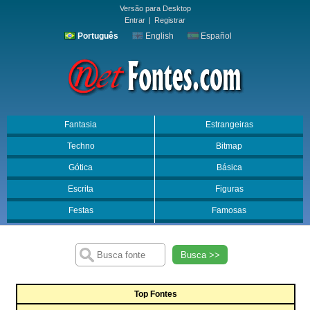
Versão para Desktop
Entrar
|
Registrar
Português
English
Español
Fantasia
Estrangeiras
Techno
Bitmap
Gótica
Básica
Escrita
Figuras
Festas
Famosas
Busca >>
Top Fontes