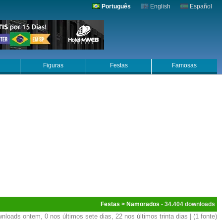
Português
English
Español
Figuras
Festas
Famosas
Festas
>
Namorados
- 34.404
nloads ontem, 0 nos últimos sete dias, 22 nos últimos trinta dias | (1 fonte)