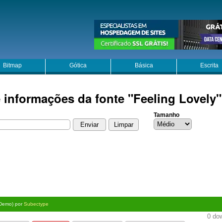
Bitmap
Gótica
Básica
Escrita
 informações da fonte "Feeling Lovely"
Tamanho
Demo) por
Subectype
0 dow