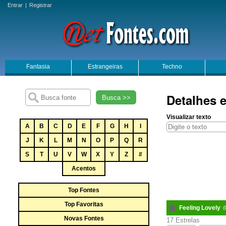
Entrar
|
Registrar
Fantasia
Estrangeiras
Techno
Detalhes e
Busca >>
Visualizar texto
A
B
C
D
E
F
G
H
I
J
K
L
M
N
O
P
Q
R
S
T
U
V
W
X
Y
Z
#
Acentos
Top Fontes
Top Favoritas
Feeling Lovely
(
Novas Fontes
17