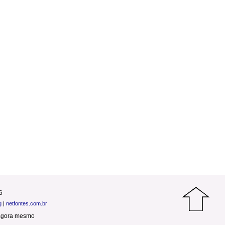
6
g
|
netfontes.com.br
agora mesmo