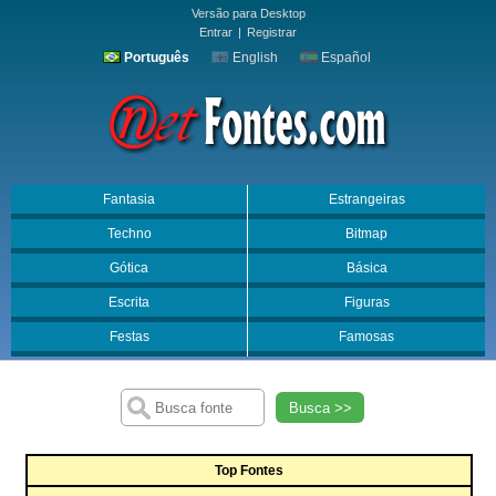
Versão para Desktop
Entrar
|
Registrar
Português
English
Español
Fantasia
Estrangeiras
Techno
Bitmap
Gótica
Básica
Escrita
Figuras
Festas
Famosas
Busca >>
Top Fontes