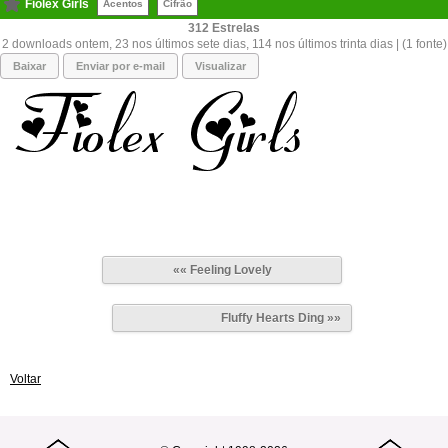
Fiolex Girls
Acentos
Cifrão
312
2 downloads ontem, 23 nos últimos sete dias, 114 nos últimos trinta dias | (1 fonte)
Baixar
Enviar por e-mail
Visualizar
«« Feeling Lovely
Fluffy Hearts Ding »»
Voltar