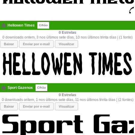
Hellowen Times
Cifrão
0
0 downloads ontem, 3 nos últimos sete dias, 10 nos últimos trinta dias | (1 fonte)
Baixar
Enviar por e-mail
Visualizar
Sport Gazenox
Cifrão
0
0 downloads ontem, 1 nos últimos sete dias, 11 nos últimos trinta dias | (2 fontes)
Baixar
Enviar por e-mail
Visualizar