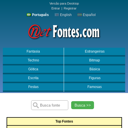
Versão para Desktop
Entrar
|
Registrar
Português
English
Español
Fantasia
Estrangeiras
Techno
Bitmap
Gótica
Básica
Escrita
Figuras
Festas
Famosas
Busca >>
Top Fontes