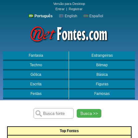
Versão para Desktop
Entrar
|
Registrar
Português
English
Español
Fantasia
Estrangeiras
Techno
Bitmap
Gótica
Básica
Escrita
Figuras
Festas
Famosas
Busca >>
Top Fontes