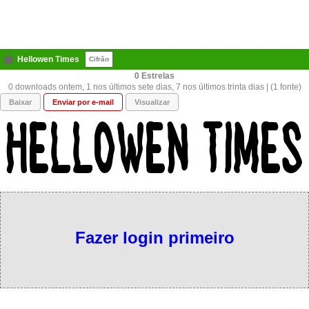
Hellowen Times
Cifrão
0
0 downloads ontem, 1 nos últimos sete dias, 7 nos últimos trinta dias | (1 fonte)
Baixar
Enviar por e-mail
Visualizar
Fazer login primeiro