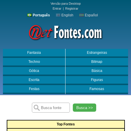
Versão para Desktop
Entrar
|
Registrar
Português
English
Español
Fantasia
Estrangeiras
Techno
Bitmap
Gótica
Básica
Escrita
Figuras
Festas
Famosas
Busca >>
Top Fontes