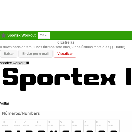
Sportex Workout
Cifrão
0
0 downloads ontem, 2 nos últimos sete dias, 9 nos últimos trinta dias | (1 fonte)
Baixar
Enviar por e-mail
Visualizar
sportex workout.ttf
Voltar