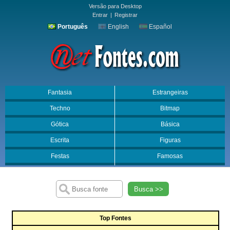
Versão para Desktop
Entrar
|
Registrar
Português
English
Español
Fantasia
Estrangeiras
Techno
Bitmap
Gótica
Básica
Escrita
Figuras
Festas
Famosas
Busca >>
Top Fontes