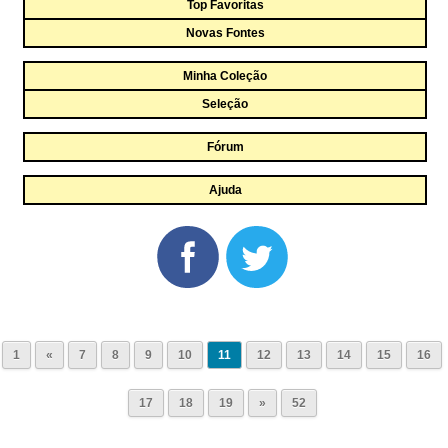
Top Favoritas
Novas Fontes
Minha Coleção
Seleção
Fórum
Ajuda
1
«
7
8
9
10
11
12
13
14
15
16
17
18
19
»
52