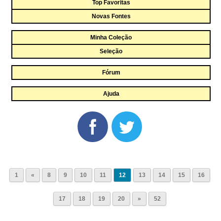
Top Favoritas
Novas Fontes
Minha Coleção
Seleção
Fórum
Ajuda
1
«
8
9
10
11
12
13
14
15
16
17
18
19
20
»
52