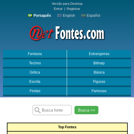
Versão para Desktop
Entrar
|
Registrar
Português
English
Español
Fantasia
Estrangeiras
Techno
Bitmap
Gótica
Básica
Escrita
Figuras
Festas
Famosas
Busca >>
Top Fontes