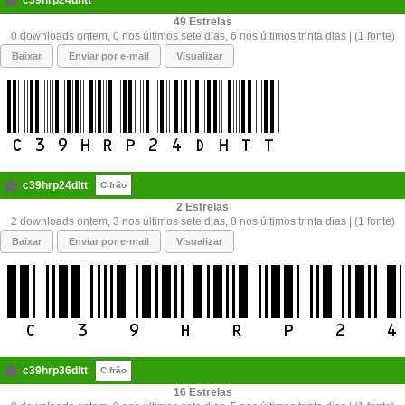
c39hrp24dhtt
49
0 downloads ontem, 0 nos últimos sete dias, 6 nos últimos trinta dias | (1 fonte)
Baixar
Enviar por e-mail
Visualizar
c39hrp24dltt
Cifrão
2
2 downloads ontem, 3 nos últimos sete dias, 8 nos últimos trinta dias | (1 fonte)
Baixar
Enviar por e-mail
Visualizar
c39hrp36dltt
Cifrão
16