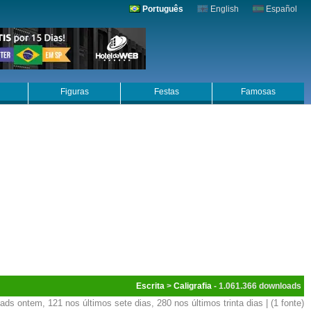
Português
English
Español
Figuras
Festas
Famosas
Escrita
>
Caligrafia
- 1.061.366
ds ontem, 121 nos últimos sete dias, 280 nos últimos trinta dias | (1 fonte)