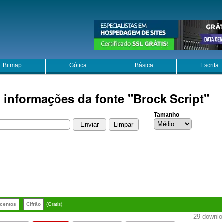
Bitmap
Gótica
Básica
Escrita
 informações da fonte "Brock Script"
Tamanho
centos
Cifrão
(Gratis)
29 downloa