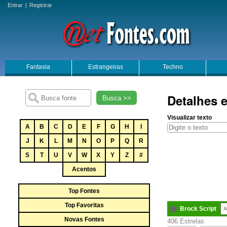
Entrar
|
Registrar
Fantasia
Estrangeiras
Techno
Detalhes e
Busca >>
Visualizar texto
A
B
C
D
E
F
G
H
I
J
K
L
M
N
O
P
Q
R
S
T
U
V
W
X
Y
Z
#
Acentos
Top Fontes
Top Favoritas
Brock Script
A
Novas Fontes
406