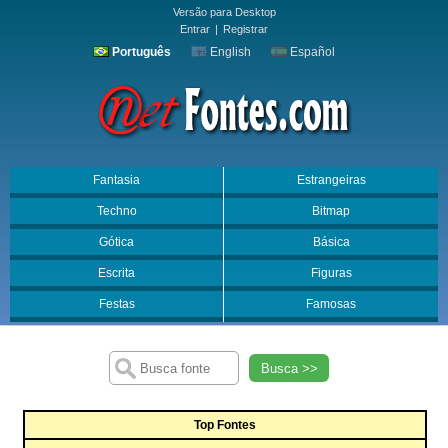
Versão para Desktop
Entrar
|
Registrar
Português
English
Español
Fantasia
Estrangeiras
Techno
Bitmap
Gótica
Básica
Escrita
Figuras
Festas
Famosas
Busca >>
Top Fontes