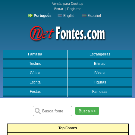
Versão para Desktop
Entrar
|
Registrar
Português
English
Español
Fantasia
Estrangeiras
Techno
Bitmap
Gótica
Básica
Escrita
Figuras
Festas
Famosas
Busca >>
Top Fontes