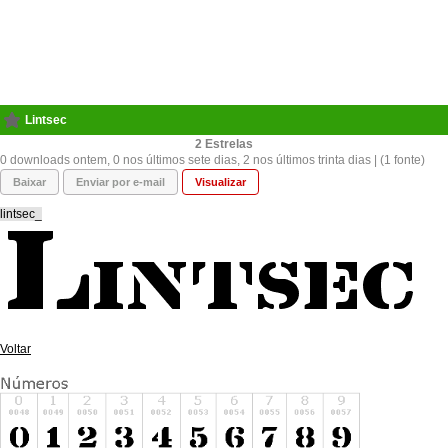
Lintsec
2
0 downloads ontem, 0 nos últimos sete dias, 2 nos últimos trinta dias | (1 fonte)
Baixar
Enviar por e-mail
Visualizar
lintsec_
Voltar