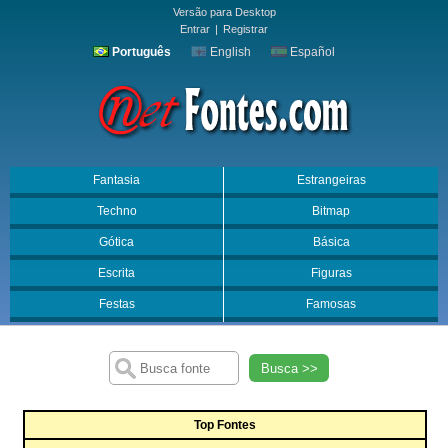
Versão para Desktop
Entrar
|
Registrar
Português
English
Español
Fantasia
Estrangeiras
Techno
Bitmap
Gótica
Básica
Escrita
Figuras
Festas
Famosas
Busca >>
Top Fontes