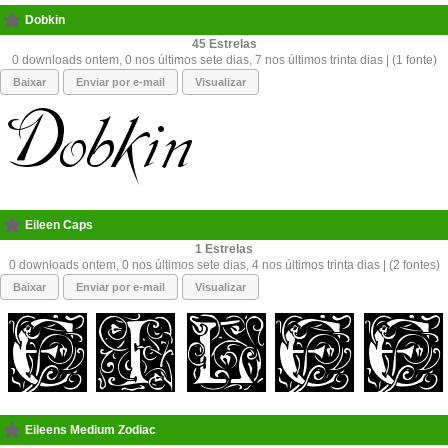
Dobkin
45
0 downloads ontem, 0 nos últimos sete dias, 7 nos últimos trinta dias | (1 fonte)
Baixar
Enviar por e-mail
Visualizar
Eileen Caps
1
0 downloads ontem, 0 nos últimos sete dias, 4 nos últimos trinta dias | (2 fontes)
Baixar
Enviar por e-mail
Visualizar
Eileens Medium Zodiac