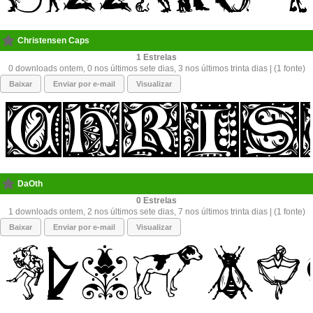
Christensen Caps
1
0 downloads ontem, 0 nos últimos sete dias, 3 nos últimos trinta dias | (1 fonte)
Baixar
Enviar por e-mail
Visualizar
DaOth
0
1 downloads ontem, 2 nos últimos sete dias, 7 nos últimos trinta dias | (1 fonte)
Baixar
Enviar por e-mail
Visualizar