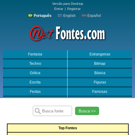
Versão para Desktop
Entrar
|
Registrar
Português
English
Español
Fantasia
Estrangeiras
Techno
Bitmap
Gótica
Básica
Escrita
Figuras
Festas
Famosas
Busca >>
Top Fontes