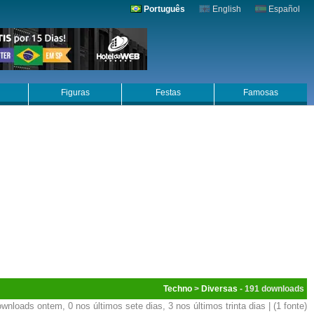
Português
English
Español
Figuras
Festas
Famosas
Techno
>
Diversas
- 191
wnloads ontem, 0 nos últimos sete dias, 3 nos últimos trinta dias | (1 fonte)