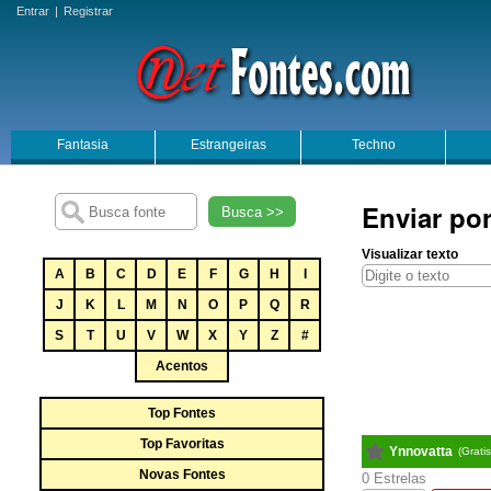
Entrar
|
Registrar
Fantasia
Estrangeiras
Techno
Enviar por
Busca >>
Visualizar texto
A
B
C
D
E
F
G
H
I
J
K
L
M
N
O
P
Q
R
S
T
U
V
W
X
Y
Z
#
Acentos
Top Fontes
Top Favoritas
Ynnovatta
(Grati
Novas Fontes
0