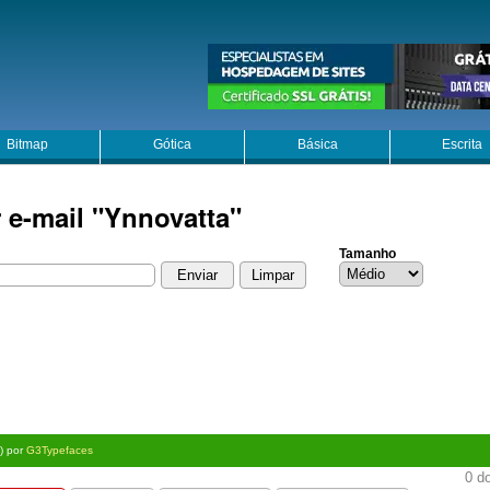
Bitmap
Gótica
Básica
Escrita
 e-mail "Ynnovatta"
Tamanho
s) por
G3Typefaces
0 do