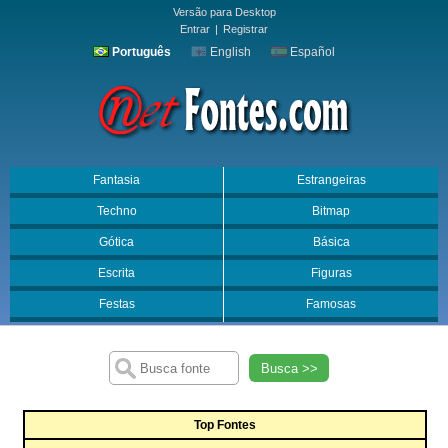
Versão para Desktop
Entrar
|
Registrar
Português
English
Español
Fantasia
Estrangeiras
Techno
Bitmap
Gótica
Básica
Escrita
Figuras
Festas
Famosas
Busca >>
Top Fontes