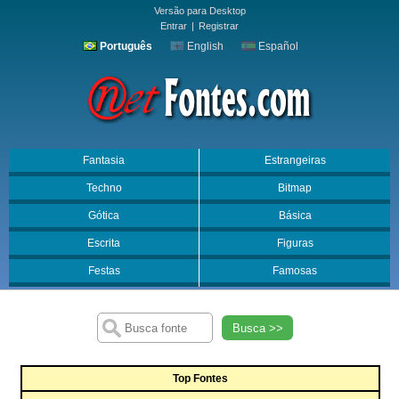
Versão para Desktop
Entrar
|
Registrar
Português
English
Español
Fantasia
Estrangeiras
Techno
Bitmap
Gótica
Básica
Escrita
Figuras
Festas
Famosas
Busca >>
Top Fontes