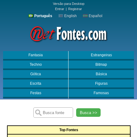
Versão para Desktop
Entrar
|
Registrar
Português
English
Español
Fantasia
Estrangeiras
Techno
Bitmap
Gótica
Básica
Escrita
Figuras
Festas
Famosas
Busca >>
Top Fontes