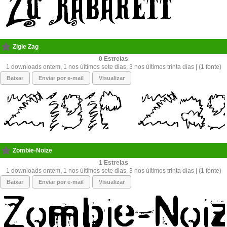
Zigie Zag
0
1 downloads ontem, 1 nos últimos sete dias, 3 nos últimos trinta dias | (1 fonte)
Baixar
Enviar por e-mail
Visualizar
Zombie-Noize
1
1 downloads ontem, 1 nos últimos sete dias, 3 nos últimos trinta dias | (1 fonte)
Baixar
Enviar por e-mail
Visualizar