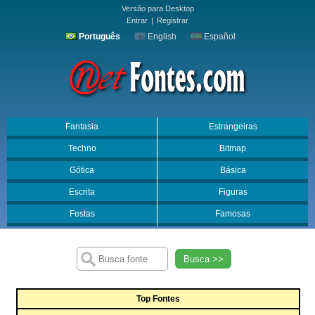
Versão para Desktop
Entrar
|
Registrar
Português
English
Español
Fantasia
Estrangeiras
Techno
Bitmap
Gótica
Básica
Escrita
Figuras
Festas
Famosas
Busca >>
Top Fontes