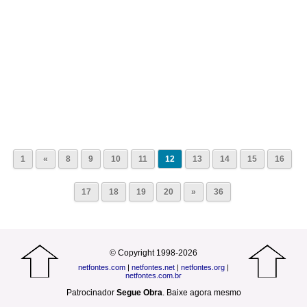
1
«
8
9
10
11
12
13
14
15
16
17
18
19
20
»
36
© Copyright 1998-2026
netfontes.com
|
netfontes.net
|
netfontes.org
|
netfontes.com.br
Patrocinador
Segue Obra
.
Baixe agora mesmo