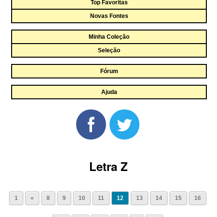
Top Favoritas
Novas Fontes
Minha Coleção
Seleção
Fórum
Ajuda
Letra Z
1
«
8
9
10
11
12
13
14
15
16