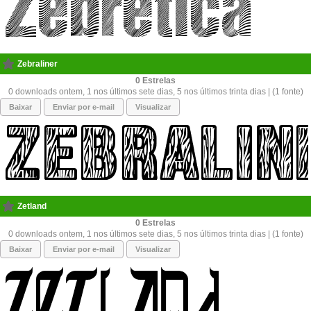
Zebraliner
0
0 downloads ontem, 1 nos últimos sete dias, 5 nos últimos trinta dias | (1 fonte)
Baixar
Enviar por e-mail
Visualizar
Zetland
0
0 downloads ontem, 1 nos últimos sete dias, 5 nos últimos trinta dias | (1 fonte)
Baixar
Enviar por e-mail
Visualizar