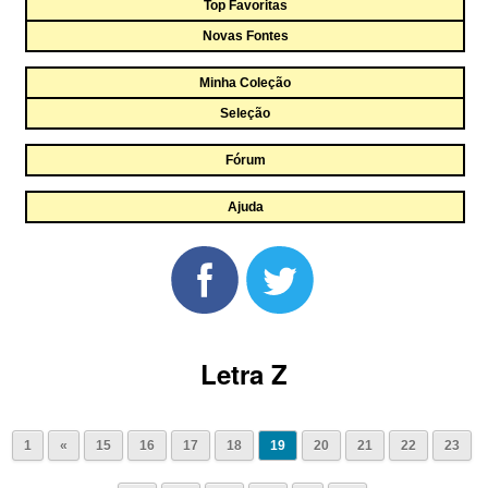
Top Favoritas
Novas Fontes
Minha Coleção
Seleção
Fórum
Ajuda
Letra Z
1
«
15
16
17
18
19
20
21
22
23