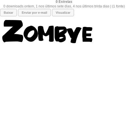
0
0 downloads ontem, 1 nos últimos sete dias, 4 nos últimos trinta dias | (1 fonte)
Baixar
Enviar por e-mail
Visualizar