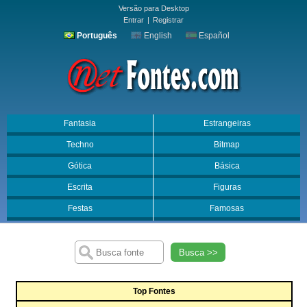
Versão para Desktop
Entrar
|
Registrar
Português
English
Español
Fantasia
Estrangeiras
Techno
Bitmap
Gótica
Básica
Escrita
Figuras
Festas
Famosas
Busca >>
Top Fontes