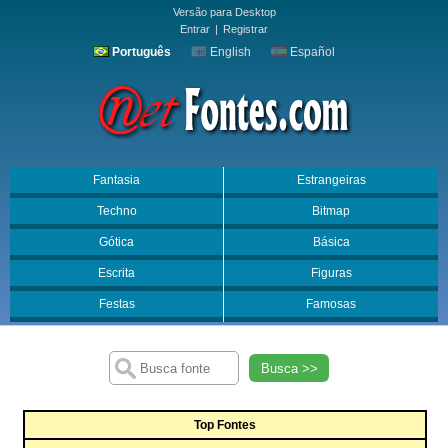
Versão para Desktop
Entrar
|
Registrar
Português
English
Español
Fantasia
Estrangeiras
Techno
Bitmap
Gótica
Básica
Escrita
Figuras
Festas
Famosas
Busca >>
Top Fontes