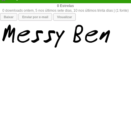
0
0 downloads ontem, 5 nos últimos sete dias, 10 nos últimos trinta dias | (1 fonte)
Baixar
Enviar por e-mail
Visualizar