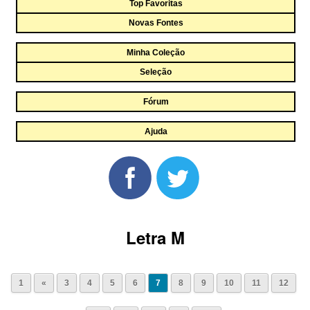
Top Favoritas
Novas Fontes
Minha Coleção
Seleção
Fórum
Ajuda
Letra M
1
«
3
4
5
6
7
8
9
10
11
12