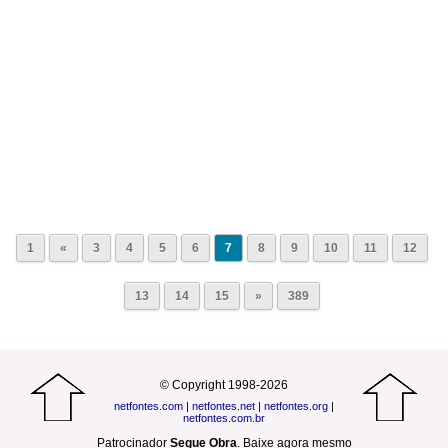
1
«
3
4
5
6
7
8
9
10
11
12
13
14
15
»
389
© Copyright 1998-2026
netfontes.com
|
netfontes.net
|
netfontes.org
|
netfontes.com.br
Patrocinador
Segue Obra
.
Baixe agora mesmo