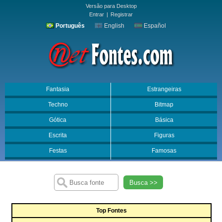
Versão para Desktop
Entrar
|
Registrar
Português
English
Español
Fantasia
Estrangeiras
Techno
Bitmap
Gótica
Básica
Escrita
Figuras
Festas
Famosas
Busca >>
Top Fontes