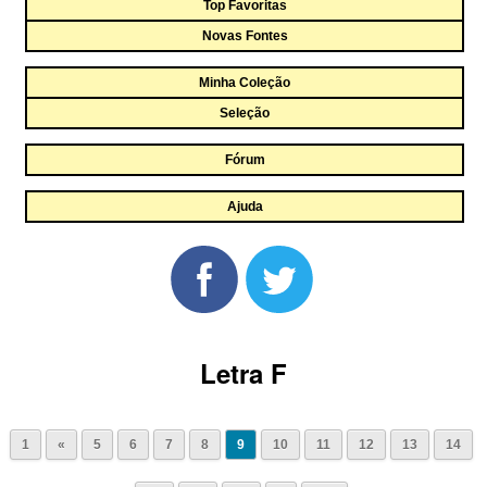
Top Favoritas
Novas Fontes
Minha Coleção
Seleção
Fórum
Ajuda
Letra F
1
«
5
6
7
8
9
10
11
12
13
14