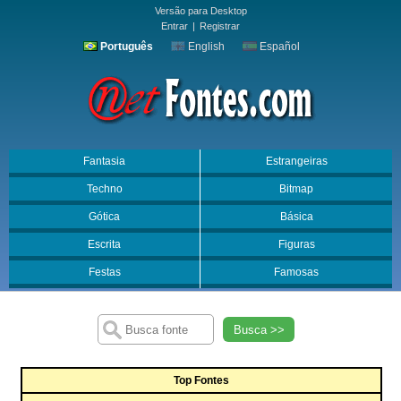
Versão para Desktop
Entrar
|
Registrar
Português
English
Español
Fantasia
Estrangeiras
Techno
Bitmap
Gótica
Básica
Escrita
Figuras
Festas
Famosas
Busca >>
Top Fontes