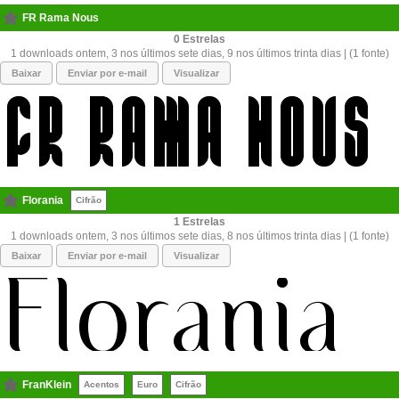
FR Rama Nous
0
1 downloads ontem, 3 nos últimos sete dias, 9 nos últimos trinta dias | (1 fonte)
Baixar
Enviar por e-mail
Visualizar
Florania
Cifrão
1
1 downloads ontem, 3 nos últimos sete dias, 8 nos últimos trinta dias | (1 fonte)
Baixar
Enviar por e-mail
Visualizar
FranKlein
Acentos
Euro
Cifrão