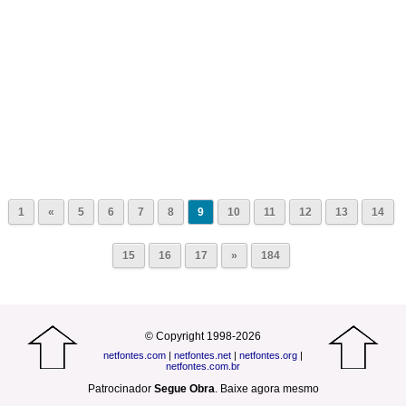
1
«
5
6
7
8
9
10
11
12
13
14
15
16
17
»
184
© Copyright 1998-2026
netfontes.com
|
netfontes.net
|
netfontes.org
|
netfontes.com.br
Patrocinador
Segue Obra
.
Baixe agora mesmo