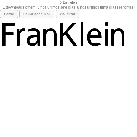
5
1 downloads ontem, 3 nos últimos sete dias, 8 nos últimos trinta dias | (4 fontes)
Baixar
Enviar por e-mail
Visualizar